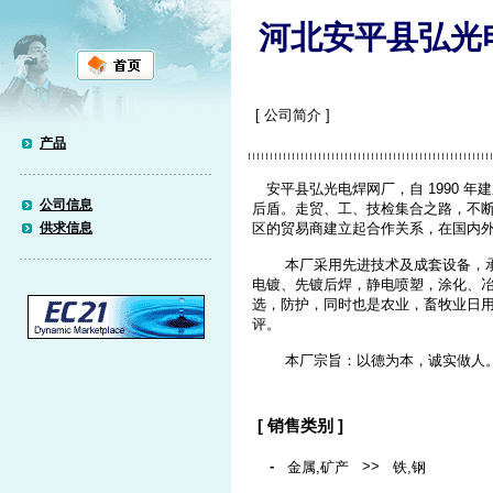
河北安平县弘光
[ 公司简介 ]
产品
安平县弘光电焊网厂，自 1990 
公司信息
后盾。走贸、工、技检集合之路，不
供求信息
区的贸易商建立起合作关系，在国内
本厂采用先进技术及成套设备，承
电镀、先镀后焊，静电喷塑，涂化、
选，防护，同时也是农业，畜牧业日
评。
本厂宗旨：以德为本，诚实做人。
[ 销售类别 ]
-
>>
金属,矿产
铁,钢